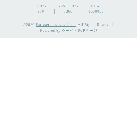
TODAY
YESTERDAY
TOTAL
970
1366
1530050
©2026
Patisserie bananadance
. All Rights Reserved.
Powered by
グーペ
/
管理ページ