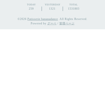
TODAY
YESTERDAY
TOTAL
259
1321
1531803
©2026
Patisserie bananadance
. All Rights Reserved.
Powered by
グーペ
/
管理ページ