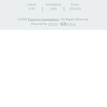
TODAY
YESTERDAY
TOTAL
1132
1143
1531355
©2026
Patisserie bananadance
. All Rights Reserved.
Powered by
グーペ
/
管理ページ