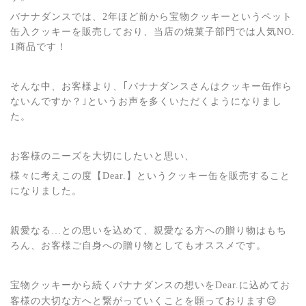
バナナダンスでは、
2
年ほど前から宝物クッキーというペット
缶入クッキーを販売しており、当店の焼菓子部門では人気
NO.
1
商品です！
そんな中、お客様より、｢バナナダンスさんはクッキー缶作ら
ないんですか？｣というお声を多くいただくようになりまし
た。
お客様のニーズを大切にしたいと思い、
様々に考えこの度【
Dear.
】というクッキー缶を販売すること
になりました。
親愛なる…との思いを込めて、親愛なる方への贈り物はもち
ろん、お客様ご自身への贈り物としてもオススメです。
宝物クッキーから続くバナナダンスの想いを
Dear.
に込めてお
😌
客様の大切な方へと繋がっていくことを願っております