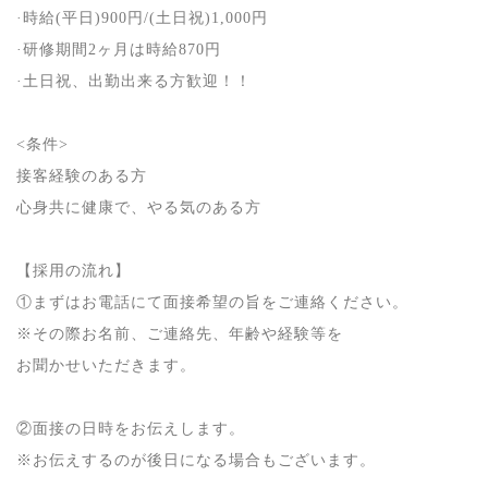
·時給
(
平日
)900
円
/(
土日祝
)1,000
円
·研修期間
2
ヶ月は時給
870
円
·土日祝、出勤出来る方歓迎！！
<
条件
>
接客経験のある方
心身共に健康で、やる気のある方
【採用の流れ】
①まずはお電話にて面接希望の旨をご連絡ください。
※その際お名前、ご連絡先、年齢や経験等を
お聞かせいただきます。
②面接の日時をお伝えします。
※お伝えするのが後日になる場合もございます。