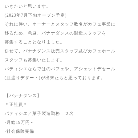
いきたいと思います。
(2023
年
7
月下旬オープン予定
)
それに伴い、オーナーとスタッフ数名がカフェ事業に
移るため、急遽、バナナダンスの製造スタッフを
募集することとなりました。
併せて、バナナダンス販売スタッフ及びカフェホール
スタッフも募集いたします。
パティシエならではのパフェや、アシェットデセール
(
皿盛りデザート
)
が出来たらと思っております。
【バナナダンス】
＊正社員＊
パティシエ／菓子製造勤務 ２名
·月給
19
万円～
·社会保険完備