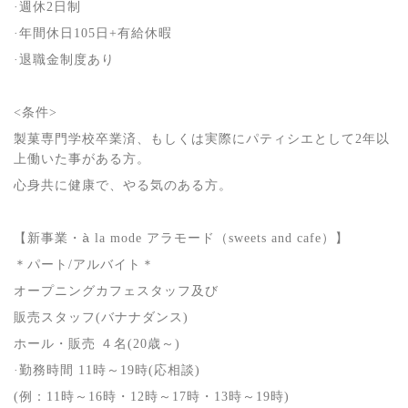
·週休
2
日制
·年間休日
105
日
+
有給休暇
·退職金制度あり
<
条件
>
製菓専門学校卒業済、もしくは実際にパティシエとして
2
年以
上働いた事がある方。
心身共に健康で、やる気のある方。
【新事業・
à
la mode
アラモード（
sweets and cafe
）】
＊パート
/
アルバイト＊
オープニングカフェスタッフ及び
販売スタッフ
(
バナナダンス
)
ホール・販売 ４名
(20
歳～
)
·勤務時間
11
時～
19
時
(
応相談
)
(
例：
11
時～
16
時・
12
時～
17
時・
13
時～
19
時
)